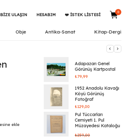
0
BIZE ULAŞIN
HESABIM
❤️ İSTEK LISTESI
Obje
Antika-Sanat
Kitap-Dergi
en
Adapazarı Genel
Görünüş Kartpostal
₺
79,99
1952 Anadolu Kavağı
Köyü Görünüş
Fotoğraf
₺
129,00
Pul Tüccarları
Cemiyeti 1. Pul
tesine ekle
Müzayedesi Kataloğu
₺
259,00