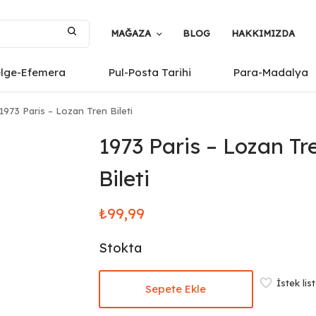
MAĞAZA
BLOG
HAKKIMIZDA
elge-Efemera
Pul-Posta Tarihi
Para-Madalya
1973 Paris – Lozan Tren Bileti
1973 Paris – Lozan Tr
Bileti
₺
99,99
Stokta
İstek lis
Sepete Ekle