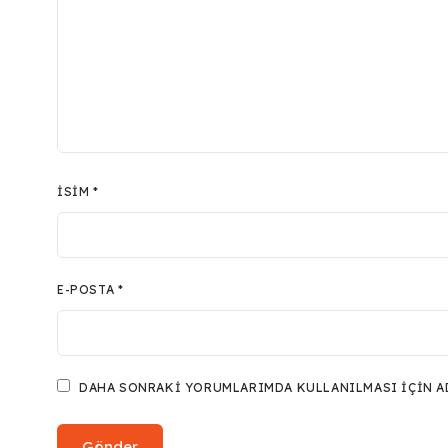
İSIM
*
E-POSTA
*
DAHA SONRAKI YORUMLARIMDA KULLANILMASI IÇIN ADI