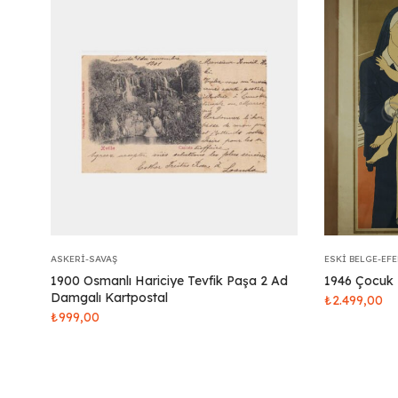
ASKERI-SAVAŞ
ESKI BELGE-EF
1900 Osmanlı Hariciye Tevfik Paşa 2 Ad
1946 Çocuk 
Damgalı Kartpostal
₺
2.499,00
₺
999,00