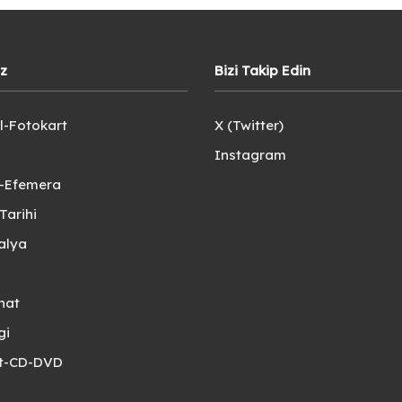
iz
Bizi Takip Edin
l-Fotokart
X (Twitter)
Instagram
e-Efemera
Tarihi
alya
nat
gi
et-CD-DVD