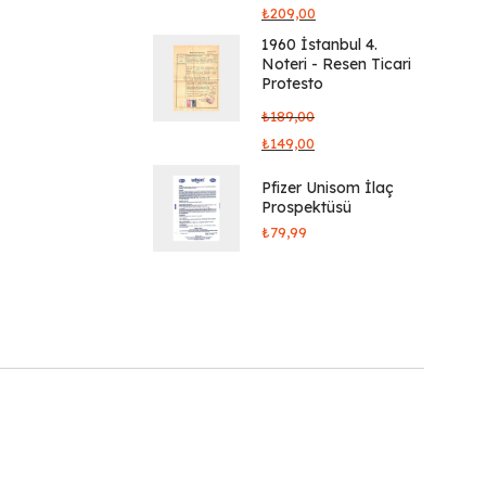
₺
209,00
1960 İstanbul 4.
Noteri - Resen Ticari
Protesto
₺
189,00
₺
149,00
Pfizer Unisom İlaç
Prospektüsü
₺
79,99