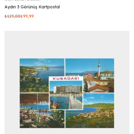
Aydın 3 Görünüş Kartpostal
₺
119,00
₺
99,99