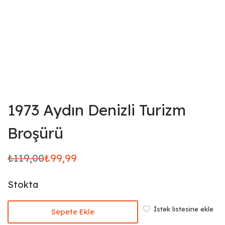
1973 Aydın Denizli Turizm
Broşürü
₺
119,00
₺
99,99
Orijinal
Şu
fiyat:
andaki
Stokta
₺119,00.
fiyat:
₺99,99.
İstek listesine ekle
Sepete Ekle