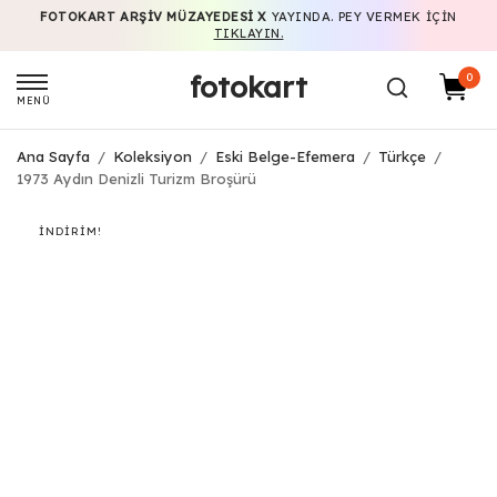
FOTOKART ARŞIV MÜZAYEDESI X
YAYINDA. PEY VERMEK IÇIN
TIKLAYIN.
fotokart
0
MENÜ
Ana Sayfa
/
Koleksiyon
/
Eski Belge-Efemera
/
Türkçe
/
1973 Aydın Denizli Turizm Broşürü
İNDIRIM!