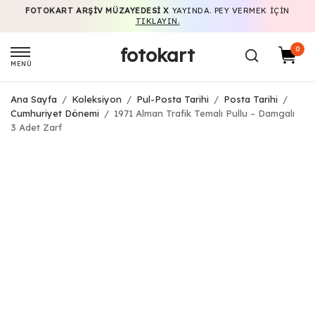
FOTOKART ARŞIV MÜZAYEDESI X
YAYINDA. PEY VERMEK IÇIN
TIKLAYIN.
fotokart
0
MENÜ
Ana Sayfa
/
Koleksiyon
/
Pul-Posta Tarihi
/
Posta Tarihi
/
Cumhuriyet Dönemi
/
1971 Alman Trafik Temalı Pullu – Damgalı
3 Adet Zarf