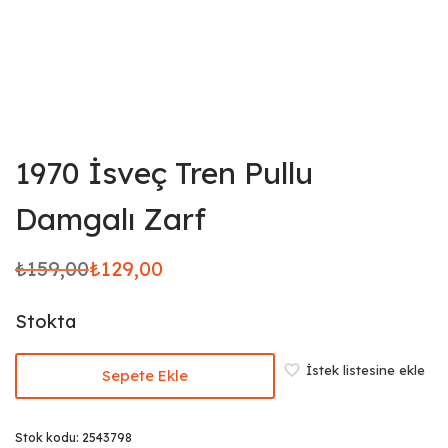
1970 İsveç Tren Pullu
Damgalı Zarf
₺
159,00
₺
129,00
Orijinal
Şu
fiyat:
andaki
Stokta
₺159,00.
fiyat:
₺129,00.
İstek listesine ekle
Sepete Ekle
Stok kodu:
2543798