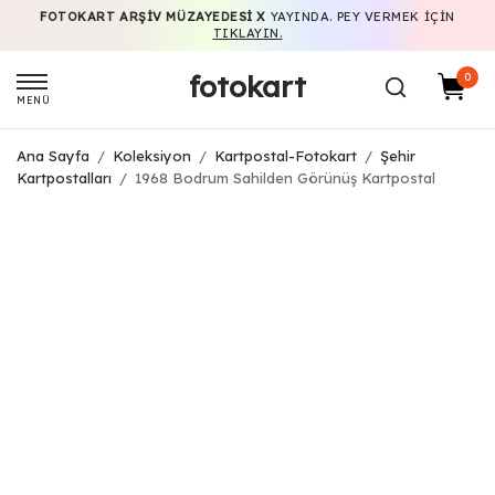
FOTOKART ARŞIV MÜZAYEDESI X
YAYINDA. PEY VERMEK IÇIN
TIKLAYIN.
fotokart
0
MENÜ
Ana Sayfa
/
Koleksiyon
/
Kartpostal-Fotokart
/
Şehir
Kartpostalları
/
1968 Bodrum Sahilden Görünüş Kartpostal