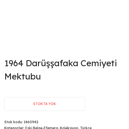
1964 Darüşşafaka Cemiyeti
Mektubu
STOKTA YOK
Stok kodu:
1460942
Kategoriler:
Eski Belge-Efemera
,
Koleksiyon
,
Türkçe