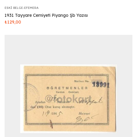
ESKI BELGE-EFEMERA
1931 Tayyare Cemiyeti Piyango Şb Yazısı
₺
129,00