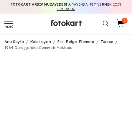
FOTOKART ARŞIV MÜZAYEDESI X
YAYINDA. PEY VERMEK IÇIN
TIKLAYIN.
fotokart
0
MENÜ
Ana Sayfa
/
Koleksiyon
/
Eski Belge-Efemera
/
Türkçe
/
1964 Darüşşafaka Cemiyeti Mektubu