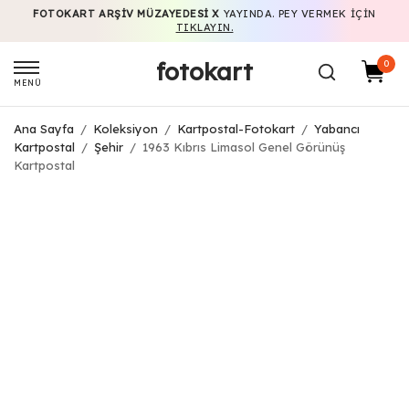
FOTOKART ARŞIV MÜZAYEDESI X
YAYINDA. PEY VERMEK IÇIN
TIKLAYIN.
fotokart
0
MENÜ
Ana Sayfa
/
Koleksiyon
/
Kartpostal-Fotokart
/
Yabancı
Kartpostal
/
Şehir
/
1963 Kıbrıs Limasol Genel Görünüş
Kartpostal