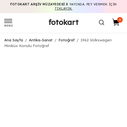
FOTOKART ARŞIV MÜZAYEDESI X
YAYINDA. PEY VERMEK IÇIN
TIKLAYIN.
fotokart
0
MENÜ
Ana Sayfa
/
Antika-Sanat
/
Fotoğraf
/
1962 Volkswagen
Minibüs Konulu Fotoğraf