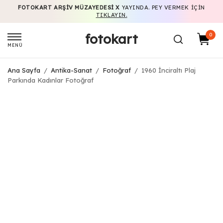
FOTOKART ARŞIV MÜZAYEDESI X
YAYINDA. PEY VERMEK IÇIN
TIKLAYIN.
fotokart
0
MENÜ
Ana Sayfa
/
Antika-Sanat
/
Fotoğraf
/
1960 İnciraltı Plaj
Parkında Kadınlar Fotoğraf