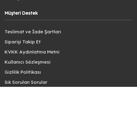
Müşteri Destek
Teslimat ve İade Şartları
Siparişi Takip Et
KVKK Aydınlatma Metni
Kullanıcı Sözleşmesi
Gizlilik Politikası
Sık Sorulan Sorular
Bize Ulaşın
© fotokart 2026 | Koleksiyon ve Hobi Mağazanız