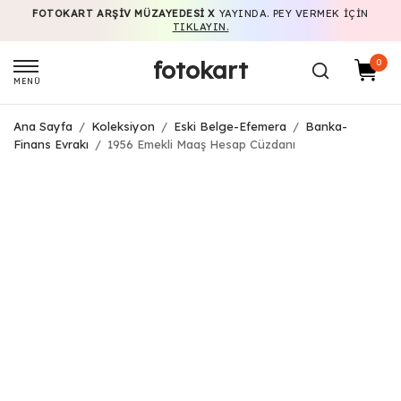
FOTOKART ARŞIV MÜZAYEDESI X
YAYINDA. PEY VERMEK IÇIN
TIKLAYIN.
fotokart
0
MENÜ
Ana Sayfa
/
Koleksiyon
/
Eski Belge-Efemera
/
Banka-
Finans Evrakı
/
1956 Emekli Maaş Hesap Cüzdanı