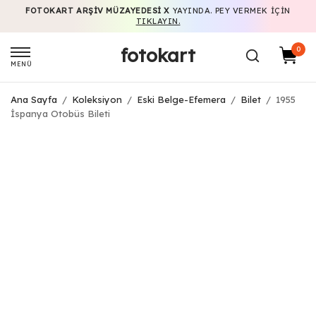
FOTOKART ARŞIV MÜZAYEDESI X
YAYINDA. PEY VERMEK IÇIN
TIKLAYIN.
fotokart
0
MENÜ
Ana Sayfa
/
Koleksiyon
/
Eski Belge-Efemera
/
Bilet
/
1955
İspanya Otobüs Bileti