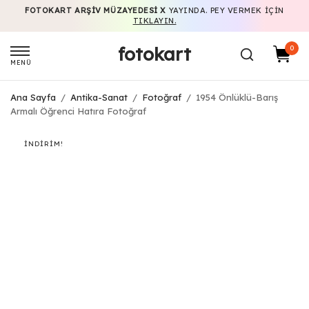
FOTOKART ARŞIV MÜZAYEDESI X
YAYINDA. PEY VERMEK IÇIN
TIKLAYIN.
fotokart
0
MENÜ
Ana Sayfa
/
Antika-Sanat
/
Fotoğraf
/
1954 Önlüklü-Barış
Armalı Öğrenci Hatıra Fotoğraf
İNDIRIM!