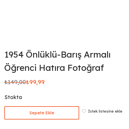
1954 Önlüklü-Barış Armalı
Öğrenci Hatıra Fotoğraf
₺
149,00
₺
99,99
Orijinal
Şu
fiyat:
andaki
Stokta
₺149,00.
fiyat:
₺99,99.
İstek listesine ekle
Sepete Ekle