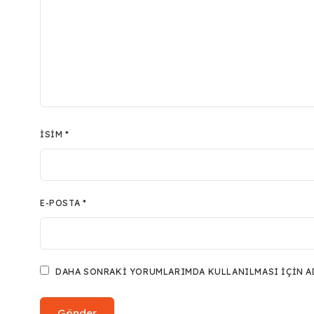
İSIM
*
E-POSTA
*
DAHA SONRAKI YORUMLARIMDA KULLANILMASI IÇIN ADI