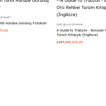
FOTOKART
rihi Harabe Görünüş Fotokart
ESKI BELGE-EFEMERA
A Guide to Trabzon - Borusan 
79,00
Turizm Kitapçık (İngilizce)
₺
259,00
₺
209,00