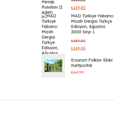
₺
169,00
₺
139,00
MAD Türkiye Yabancı
Mizah Dergisi Türkçe
Edisyon, Ağustos
2000 Sayı: 1
₺
189,00
₺
149,00
Erzurum Folklor Ekibi
Kartpostal
₺
64,99