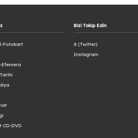
iz
Bizi Takip Edin
l-Fotokart
X (Twitter)
Instagram
e-Efemera
Tarihi
alya
nat
gi
et-CD-DVD