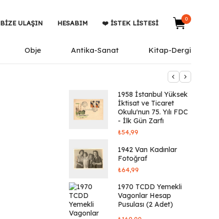
0
BIZE ULAŞIN
HESABIM
❤️ İSTEK LISTESI
Obje
Antika-Sanat
Kitap-Dergi
1958 İstanbul Yüksek
İktisat ve Ticaret
Okulu'nun 75. Yılı FDC
- İlk Gün Zarfı
₺
54,99
1942 Van Kadınlar
Fotoğraf
₺
64,99
1970 TCDD Yemekli
Vagonlar Hesap
Pusulası (2 Adet)