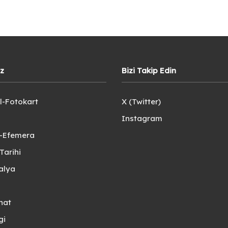
iz
Bizi Takip Edin
l-Fotokart
X (Twitter)
Instagram
e-Efemera
Tarihi
alya
nat
gi