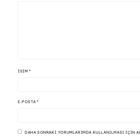
İSIM
*
E-POSTA
*
DAHA SONRAKI YORUMLARIMDA KULLANILMASI IÇIN ADI