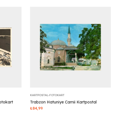
KARTPOSTAL-FOTOKART
otokart
Trabzon Hatuniye Camii Kartpostal
₺
84,99