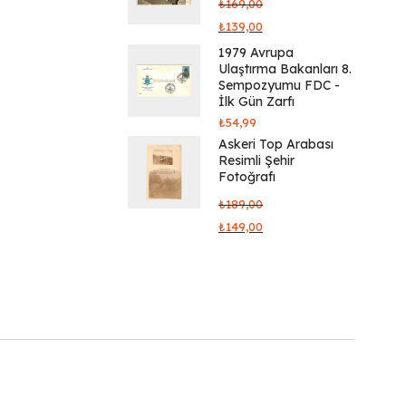
₺
169,00
₺
139,00
1979 Avrupa
Ulaştırma Bakanları 8.
Sempozyumu FDC -
İlk Gün Zarfı
₺
54,99
Askeri Top Arabası
Resimli Şehir
Fotoğrafı
₺
189,00
₺
149,00