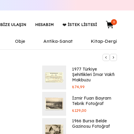
0
BIZE ULAŞIN
HESABIM
❤️ İSTEK LISTESI
Obje
Antika-Sanat
Kitap-Dergi
1977 Türkiye
Şehitlikleri İmar Vakfı
Makbuzu
₺
74,99
İzmir Fuarı Bayram
Tebrik Fotoğraf
₺
129,00
1966 Bursa Belde
Gazinosu Fotoğraf