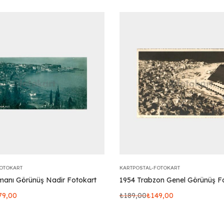
FOTOKART
KARTPOSTAL-FOTOKART
manı Görünüş Nadir Fotokart
1954 Trabzon Genel Görünüş F
79,00
₺
189,00
₺
149,00