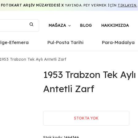
FOTOKART ARŞIV MÜZAYEDESI X
YAYINDA. PEY VERMEK IÇIN
TIKLAYIN.
MAĞAZA
BLOG
HAKKIMIZDA
elge-Efemera
Pul-Posta Tarihi
Para-Madalya
1953 Trabzon Tek Aylı Antetli Zarf
1953 Trabzon Tek Aylı
Antetli Zarf
STOKTA YOK
Stok kodu:
1464346