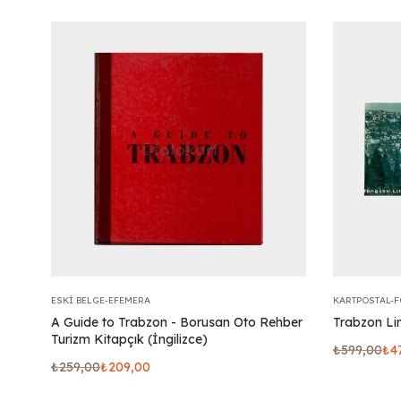
ESKI BELGE-EFEMERA
KARTPOSTAL-
A Guide to Trabzon - Borusan Oto Rehber
Trabzon Li
Turizm Kitapçık (İngilizce)
₺
599,00
₺
4
₺
259,00
₺
209,00