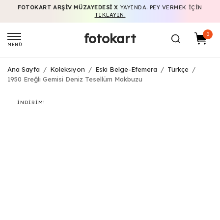
FOTOKART ARŞIV MÜZAYEDESI X
YAYINDA. PEY VERMEK IÇIN
TIKLAYIN.
fotokart
0
MENÜ
Ana Sayfa
/
Koleksiyon
/
Eski Belge-Efemera
/
Türkçe
/
1950 Ereğli Gemisi Deniz Tesellüm Makbuzu
İNDIRIM!