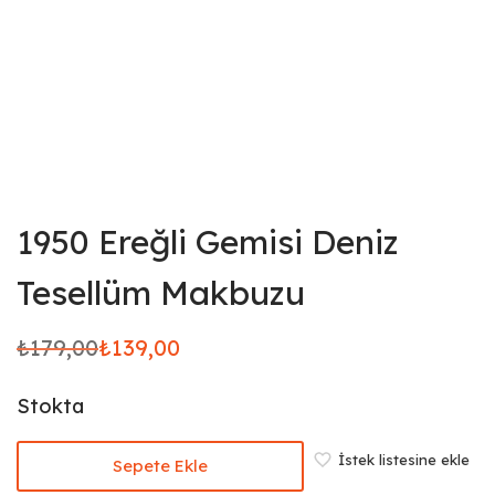
1950 Ereğli Gemisi Deniz
Tesellüm Makbuzu
₺
179,00
₺
139,00
Orijinal
Şu
fiyat:
andaki
Stokta
₺179,00.
fiyat:
₺139,00.
İstek listesine ekle
Sepete Ekle