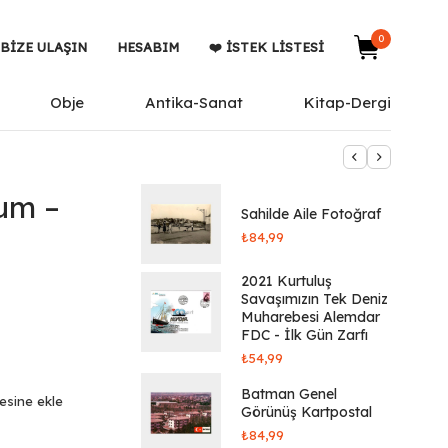
0
BIZE ULAŞIN
HESABIM
❤️ İSTEK LISTESI
Obje
Antika-Sanat
Kitap-Dergi
um –
Sahilde Aile Fotoğraf
₺
84,99
2021 Kurtuluş
Savaşımızın Tek Deniz
Muharebesi Alemdar
FDC - İlk Gün Zarfı
₺
54,99
Batman Genel
tesine ekle
Görünüş Kartpostal
₺
84,99