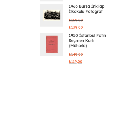
1966 Bursa İnkilap
İlkokulu Fotoğraf
₺
169,00
₺
139,00
1950 İstanbul Fatih
Seçmen Kartı
(Mühürlü)
₺
149,00
₺
119,00