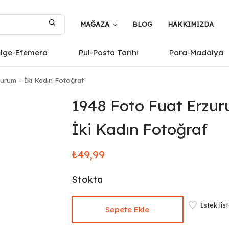
MAĞAZA
BLOG
HAKKIMIZDA
elge-Efemera
Pul-Posta Tarihi
Para-Madalya
urum – İki Kadın Fotoğraf
1948 Foto Fuat Erzur
İki Kadın Fotoğraf
₺
49,99
Stokta
İstek lis
Sepete Ekle