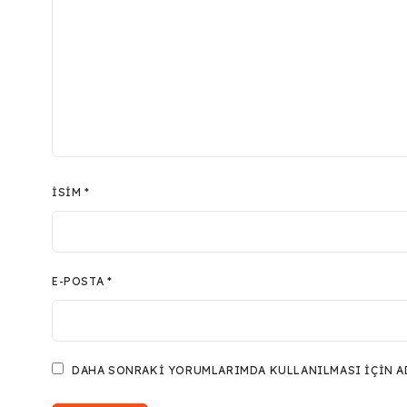
İSIM
*
E-POSTA
*
DAHA SONRAKI YORUMLARIMDA KULLANILMASI IÇIN ADI