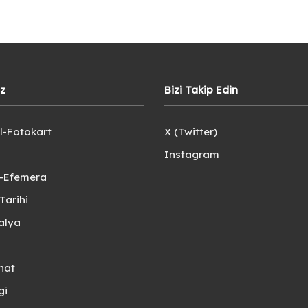
iz
Bizi Takip Edin
l-Fotokart
X (Twitter)
Instagram
e-Efemera
Tarihi
alya
nat
gi