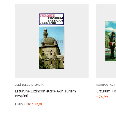
ESKI BELGE-EFEMERA
KARTPOSTAL-
Erzurum-Erzincan-Kars-Ağrı Turizm
Erzurum Fol
Broşürü
₺
74,99
₺
389,00
₺
309,00