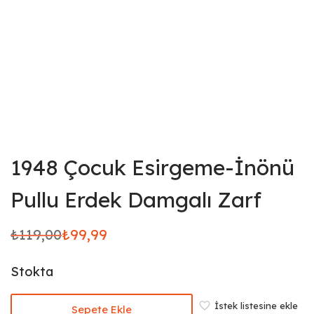
1948 Çocuk Esirgeme-İnönü
Pullu Erdek Damgalı Zarf
₺
119,00
₺
99,99
Orijinal
Şu
fiyat:
andaki
Stokta
₺119,00.
fiyat:
₺99,99.
İstek listesine ekle
Sepete Ekle