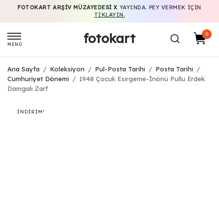
FOTOKART ARŞIV MÜZAYEDESI X
YAYINDA. PEY VERMEK IÇIN
TIKLAYIN.
fotokart
0
MENÜ
Ana Sayfa
/
Koleksiyon
/
Pul-Posta Tarihi
/
Posta Tarihi
/
Cumhuriyet Dönemi
/
1948 Çocuk Esirgeme-İnönü Pullu Erdek
Damgalı Zarf
İNDIRIM!