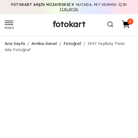
FOTOKART ARŞIV MÜZAYEDESI X
YAYINDA. PEY VERMEK IÇIN
TIKLAYIN.
fotokart
0
MENÜ
Ana Sayfa
/
Antika-Sanat
/
Fotoğraf
/
1947 Yeşilköy Parkı
Aile Fotoğraf