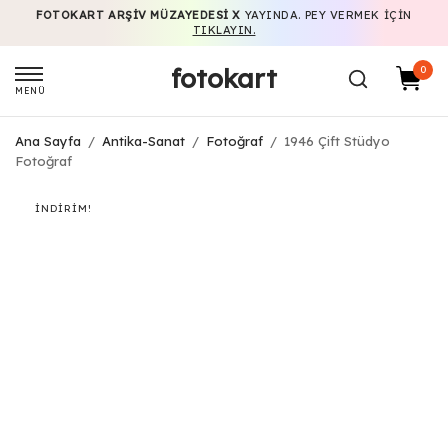
FOTOKART ARŞIV MÜZAYEDESI X
YAYINDA. PEY VERMEK IÇIN
TIKLAYIN.
fotokart
0
MENÜ
Ana Sayfa
/
Antika-Sanat
/
Fotoğraf
/
1946 Çift Stüdyo
Fotoğraf
İNDIRIM!