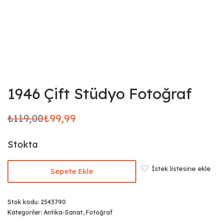
1946 Çift Stüdyo Fotoğraf
₺
119,00
₺
99,99
Orijinal
Şu
fiyat:
andaki
Stokta
₺119,00.
fiyat:
₺99,99.
İstek listesine ekle
Sepete Ekle
Stok kodu:
2543790
Kategoriler:
Antika-Sanat
,
Fotoğraf