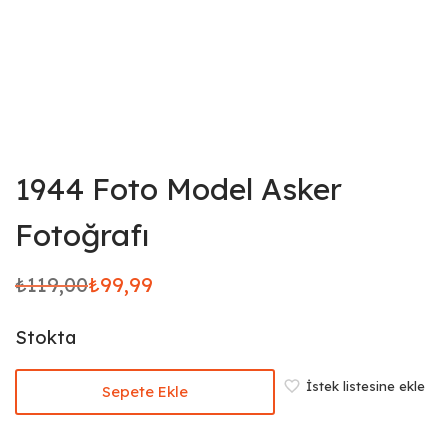
1944 Foto Model Asker
Fotoğrafı
₺
119,00
₺
99,99
Orijinal
Şu
fiyat:
andaki
Stokta
₺119,00.
fiyat:
₺99,99.
İstek listesine ekle
Sepete Ekle