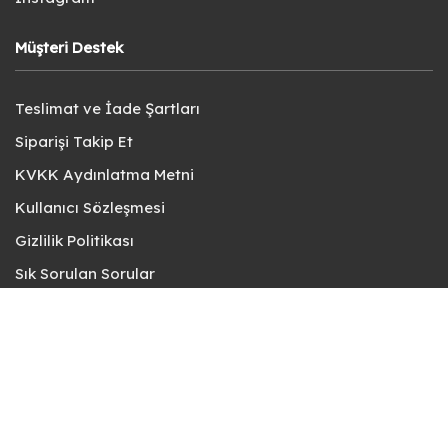
Müşteri Destek
Teslimat ve İade Şartları
Siparişi Takip Et
KVKK Aydınlatma Metni
Kullanıcı Sözleşmesi
Gizlilik Politikası
Sık Sorulan Sorular
Bize Ulaşın
© fotokart 2026 | Koleksiyon ve Hobi Mağazanız