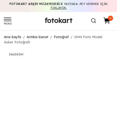
FOTOKART ARŞIV MÜZAYEDESI X
YAYINDA. PEY VERMEK IÇIN
TIKLAYIN.
fotokart
0
MENÜ
Ana Sayfa
/
Antika-Sanat
/
Fotoğraf
/
1944 Foto Model
Asker Fotoğrafı
İNDIRIM!