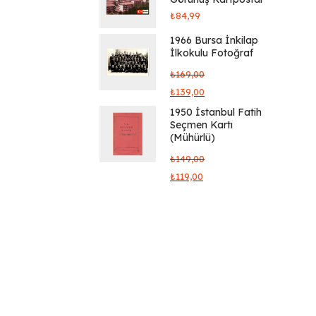
₺
84,99
1966 Bursa İnkilap
İlkokulu Fotoğraf
₺
169,00
₺
139,00
1950 İstanbul Fatih
Seçmen Kartı
(Mühürlü)
₺
149,00
₺
119,00