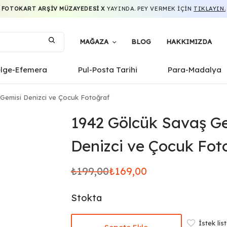
FOTOKART ARŞIV MÜZAYEDESI X
YAYINDA. PEY VERMEK IÇIN
TIKLAYIN.
MAĞAZA
BLOG
HAKKIMIZDA
elge-Efemera
Pul-Posta Tarihi
Para-Madalya
Gemisi Denizci ve Çocuk Fotoğraf
1942 Gölcük Savaş G
Denizci ve Çocuk Fot
₺
199,00
₺
169,00
Orijinal
Şu
fiyat:
andaki
Stokta
₺199,00.
fiyat:
₺169,00.
İstek lis