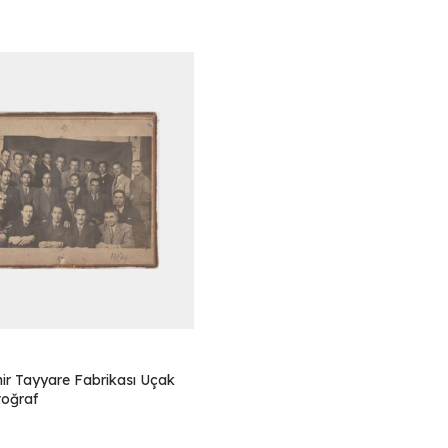
hir Tayyare Fabrikası Uçak
toğraf