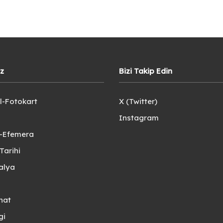
iz
Bizi Takip Edin
l-Fotokart
X (Twitter)
Instagram
e-Efemera
Tarihi
alya
nat
gi