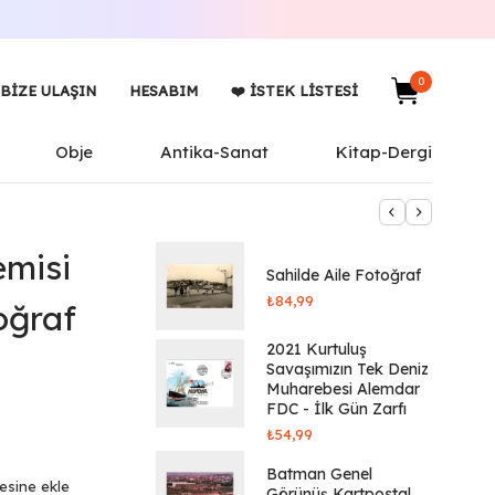
0
BIZE ULAŞIN
HESABIM
❤️ İSTEK LISTESI
Obje
Antika-Sanat
Kitap-Dergi
emisi
Sahilde Aile Fotoğraf
₺
84,99
oğraf
2021 Kurtuluş
Savaşımızın Tek Deniz
Muharebesi Alemdar
FDC - İlk Gün Zarfı
₺
54,99
Batman Genel
tesine ekle
Görünüş Kartpostal