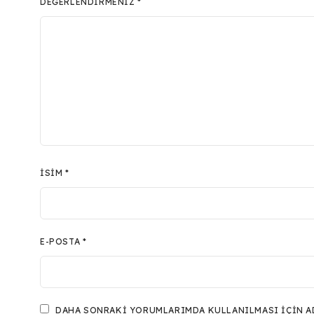
DEĞERLENDIRMENIZ
*
İSIM
*
E-POSTA
*
DAHA SONRAKI YORUMLARIMDA KULLANILMASI IÇIN ADI