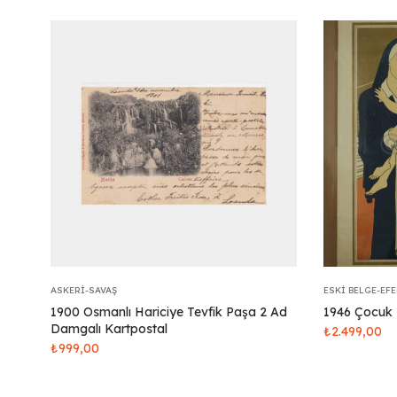
ASKERI-SAVAŞ
ESKI BELGE-EF
1900 Osmanlı Hariciye Tevfik Paşa 2 Ad
1946 Çocuk 
Damgalı Kartpostal
₺
2.499,00
₺
999,00