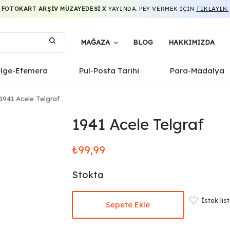
FOTOKART ARŞIV MÜZAYEDESI X
YAYINDA. PEY VERMEK IÇIN
TIKLAYIN.
MAĞAZA
BLOG
HAKKIMIZDA
elge-Efemera
Pul-Posta Tarihi
Para-Madalya
1941 Acele Telgraf
1941 Acele Telgraf
₺
99,99
Stokta
İstek lis
Sepete Ekle