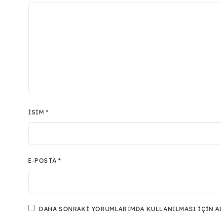
İSIM
*
E-POSTA
*
DAHA SONRAKI YORUMLARIMDA KULLANILMASI IÇIN ADI