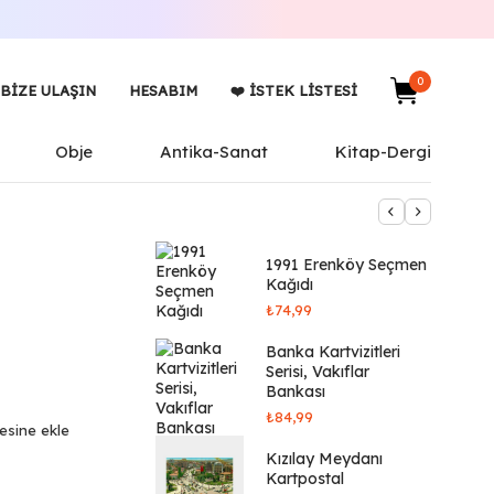
0
BIZE ULAŞIN
HESABIM
❤️ İSTEK LISTESI
Obje
Antika-Sanat
Kitap-Dergi
1991 Erenköy Seçmen
Kağıdı
₺
74,99
Banka Kartvizitleri
Serisi, Vakıflar
Bankası
₺
84,99
tesine ekle
Kızılay Meydanı
Kartpostal