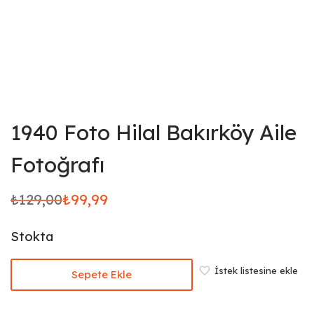
1940 Foto Hilal Bakırköy Aile
Fotoğrafı
₺
129,00
₺
99,99
Orijinal
Şu
fiyat:
andaki
Stokta
₺129,00.
fiyat:
₺99,99.
İstek listesine ekle
Sepete Ekle