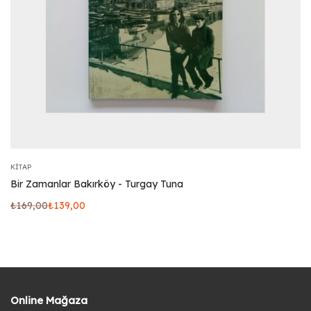
KITAP
Bir Zamanlar Bakırköy - Turgay Tuna
₺
169,00
₺
139,00
Online Mağaza