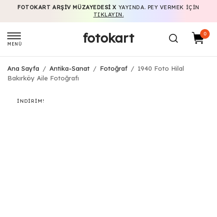
FOTOKART ARŞIV MÜZAYEDESI X
YAYINDA. PEY VERMEK IÇIN
TIKLAYIN.
fotokart
0
MENÜ
Ana Sayfa
/
Antika-Sanat
/
Fotoğraf
/
1940 Foto Hilal
Bakırköy Aile Fotoğrafı
İNDIRIM!