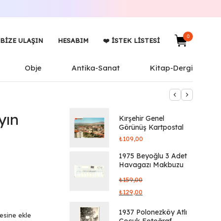
0
BIZE ULAŞIN
HESABIM
❤️ İSTEK LISTESI
Obje
Antika-Sanat
Kitap-Dergi
yın
Kırşehir Genel
Görünüş Kartpostal
₺
109,00
1975 Beyoğlu 3 Adet
Havagazı Makbuzu
₺
159,00
₺
129,00
1937 Polonezköy Atlı
tesine ekle
Çocuk Fotoğraf