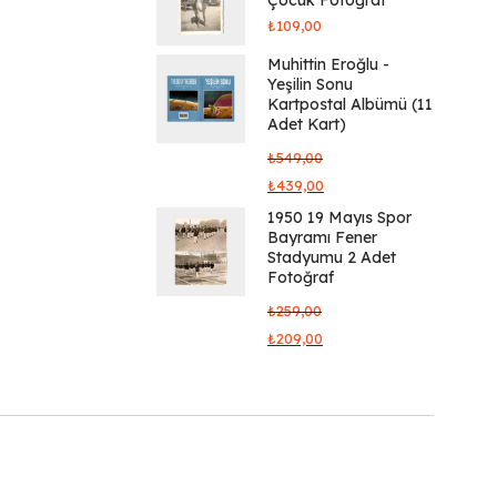
₺
109,00
Muhittin Eroğlu -
Yeşilin Sonu
Kartpostal Albümü (11
Adet Kart)
₺
549,00
₺
439,00
1950 19 Mayıs Spor
Bayramı Fener
Stadyumu 2 Adet
Fotoğraf
₺
259,00
₺
209,00