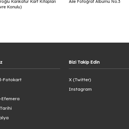
roğlu Karikatür Kart Kitapları
Aile Fotoğraf Albümü No.3
vre Konulu)
iz
Bizi Takip Edin
l-Fotokart
X (Twitter)
Instagram
e-Efemera
Tarihi
alya