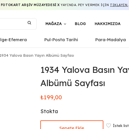
FOTOKART ARŞIV MÜZAYEDESI X
YAYINDA. PEY VERMEK IÇIN
TIKLAYIN.
MAĞAZA
BLOG
HAKKIMIZDA
elge-Efemera
Pul-Posta Tarihi
Para-Madalya
1934 Yalova Basın Yayın Albümü Sayfası
1934 Yalova Basın Ya
Albümü Sayfası
₺
199,00
Stokta
İstek lis
Sepete Ekle