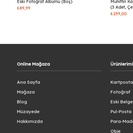
Eski Fotoğraf Albümü (Boş)
Muhittin Kö
(3 Adet, Çe
₺
89,99
₺
299,00
Online Mağaza
Ürünlerim
Ana Sayfa
Kartposta
Mağaza
Fotoğraf
Blog
Eski Belg
Müzayede
Pul-Posta 
Hakkımızda
Para-Mad
Obje