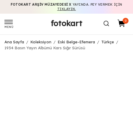
FOTOKART ARŞIV MÜZAYEDESI X
YAYINDA. PEY VERMEK IÇIN
TIKLAYIN.
fotokart
0
MENÜ
Ana Sayfa
/
Koleksiyon
/
Eski Belge-Efemera
/
Türkçe
/
1934 Basın Yayın Albümü Kars Sığır Sürüsü