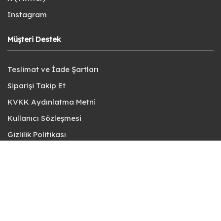
Instagram
Müşteri Destek
Teslimat ve İade Şartları
Siparişi Takip Et
KVKK Aydınlatma Metni
Kullanıcı Sözleşmesi
Gizlilik Politikası
Sık Sorulan Sorular
Bize Ulaşın
© fotokart 2026 | Koleksiyon ve Hobi Mağazanız