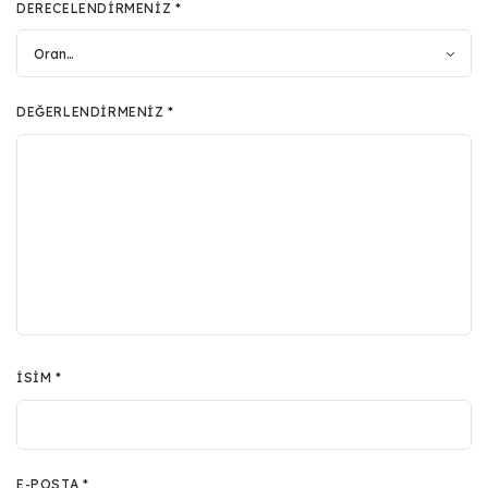
DERECELENDIRMENIZ
*
DEĞERLENDIRMENIZ
*
İSIM
*
E-POSTA
*