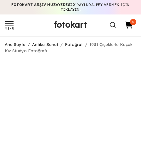
FOTOKART ARŞIV MÜZAYEDESI X
YAYINDA. PEY VERMEK IÇIN
TIKLAYIN.
fotokart
0
MENÜ
Ana Sayfa
/
Antika-Sanat
/
Fotoğraf
/
1931 Çiçeklerle Küçük
Kız Stüdyo Fotoğrafı