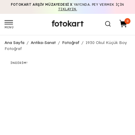
FOTOKART ARŞIV MÜZAYEDESI X
YAYINDA. PEY VERMEK IÇIN
TIKLAYIN.
fotokart
0
MENÜ
Ana Sayfa
/
Antika-Sanat
/
Fotoğraf
/
1930 Okul Küçük Boy
Fotoğraf
İNDIRIM!