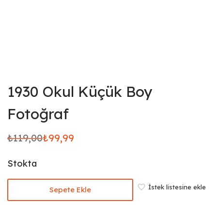
1930 Okul Küçük Boy
Fotoğraf
₺
119,00
₺
99,99
Orijinal
Şu
fiyat:
andaki
Stokta
₺119,00.
fiyat:
₺99,99.
İstek listesine ekle
Sepete Ekle