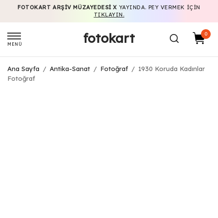
FOTOKART ARŞIV MÜZAYEDESI X
YAYINDA. PEY VERMEK IÇIN
TIKLAYIN.
fotokart
0
MENÜ
Ana Sayfa
/
Antika-Sanat
/
Fotoğraf
/
1930 Koruda Kadınlar
Fotoğraf