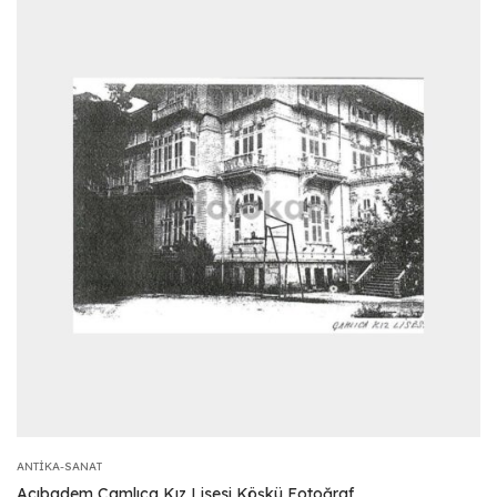
ANTIKA-SANAT
Acıbadem Çamlıca Kız Lisesi Köşkü Fotoğraf