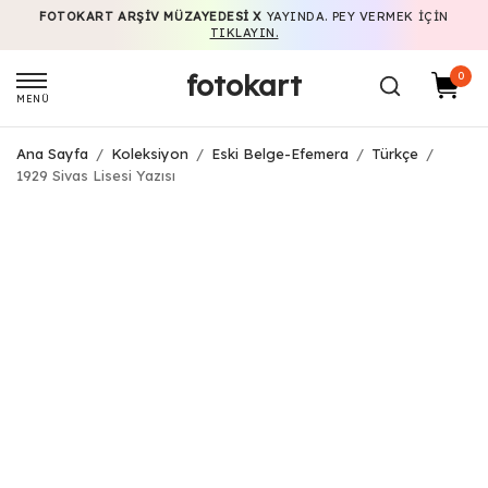
FOTOKART ARŞIV MÜZAYEDESI X
YAYINDA. PEY VERMEK IÇIN
TIKLAYIN.
fotokart
0
MENÜ
Ana Sayfa
/
Koleksiyon
/
Eski Belge-Efemera
/
Türkçe
/
1929 Sivas Lisesi Yazısı