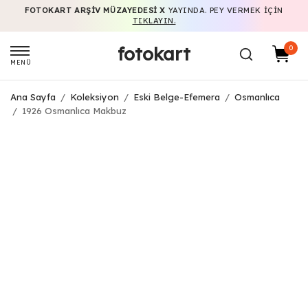
FOTOKART ARŞIV MÜZAYEDESI X
YAYINDA. PEY VERMEK IÇIN
TIKLAYIN.
fotokart
0
MENÜ
Ana Sayfa
/
Koleksiyon
/
Eski Belge-Efemera
/
Osmanlıca
/
1926 Osmanlıca Makbuz