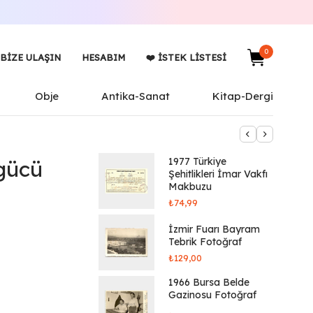
0
BIZE ULAŞIN
HESABIM
❤️ İSTEK LISTESI
Obje
Antika-Sanat
Kitap-Dergi
1977 Türkiye
gücü
Şehitlikleri İmar Vakfı
Makbuzu
₺
74,99
İzmir Fuarı Bayram
Tebrik Fotoğraf
₺
129,00
1966 Bursa Belde
Gazinosu Fotoğraf