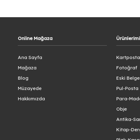
Online Mağaza
Ürünlerim
Ana Sayfa
Kartposta
Mağaza
Fotoğraf
Blog
Eski Belg
Müzayede
Pul-Posta 
Hakkımızda
Para-Mad
Obje
Antika-Sa
Kitap-Der
Plak-Kas