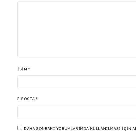
İSIM
*
E-POSTA
*
DAHA SONRAKI YORUMLARIMDA KULLANILMASI IÇIN ADI