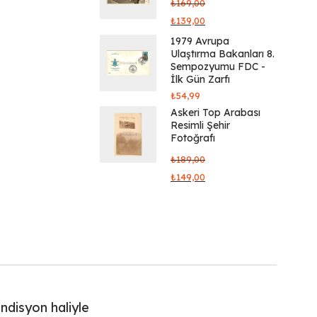
₺
169,00
₺
139,00
1979 Avrupa
Ulaştırma Bakanları 8.
Sempozyumu FDC -
İlk Gün Zarfı
₺
54,99
Askeri Top Arabası
Resimli Şehir
Fotoğrafı
₺
189,00
₺
149,00
ondisyon haliyle