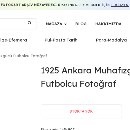
FOTOKART ARŞIV MÜZAYEDESI X
YAYINDA. PEY VERMEK IÇIN
TIKLAYIN.
MAĞAZA
BLOG
HAKKIMIZDA
elge-Efemera
Pul-Posta Tarihi
Para-Madalya
ızgücü Futbolcu Fotoğraf
1925 Ankara Muhafız
Futbolcu Fotoğraf
STOKTA YOK
Stok kodu:
1454907