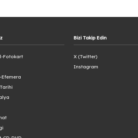
iz
Bizi Takip Edin
l-Fotokart
X (Twitter)
Instagram
e-Efemera
Tarihi
alya
nat
gi
et-CD-DVD