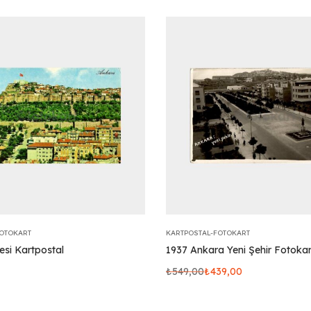
FOTOKART
KARTPOSTAL-FOTOKART
esi Kartpostal
1937 Ankara Yeni Şehir Fotokar
₺
549,00
₺
439,00