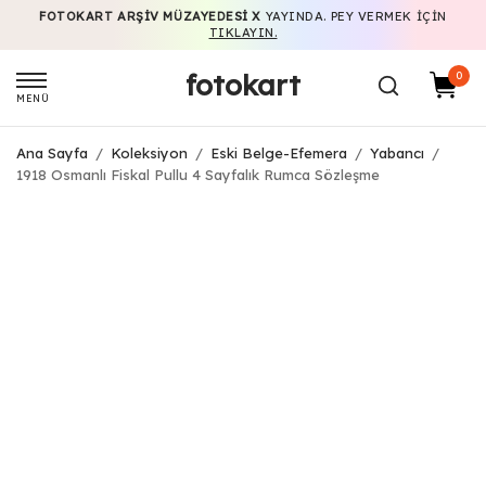
FOTOKART ARŞIV MÜZAYEDESI X
YAYINDA. PEY VERMEK IÇIN
TIKLAYIN.
fotokart
0
MENÜ
Ana Sayfa
/
Koleksiyon
/
Eski Belge-Efemera
/
Yabancı
/
1918 Osmanlı Fiskal Pullu 4 Sayfalık Rumca Sözleşme