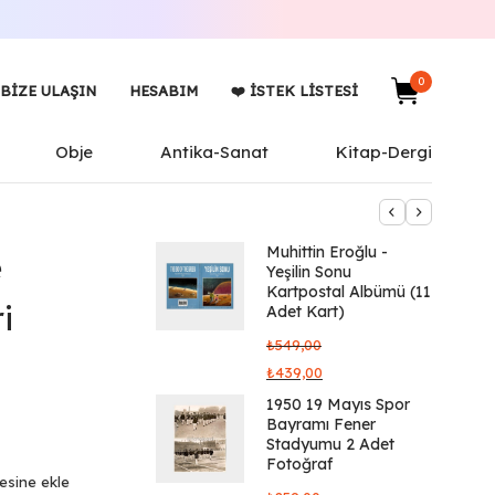
0
BIZE ULAŞIN
HESABIM
❤️ İSTEK LISTESI
Obje
Antika-Sanat
Kitap-Dergi
Muhittin Eroğlu -
e
Yeşilin Sonu
Kartpostal Albümü (11
i
Adet Kart)
₺
549,00
₺
439,00
1950 19 Mayıs Spor
Bayramı Fener
Stadyumu 2 Adet
Fotoğraf
tesine ekle