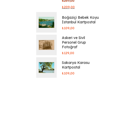
₺
259,00
₺
209,00
Boğaziçi Bebek Koyu
İstanbul Kartpostal
₺
109,00
Askeri ve Sivil
Personel Grup
Fotoğraf
₺
129,00
Sakarya Karasu
Kartpostal
₺
109,00