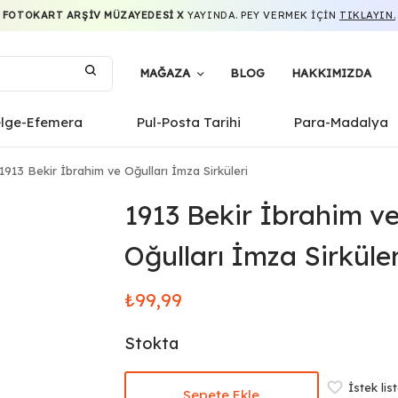
FOTOKART ARŞIV MÜZAYEDESI X
YAYINDA. PEY VERMEK IÇIN
TIKLAYIN.
MAĞAZA
BLOG
HAKKIMIZDA
elge-Efemera
Pul-Posta Tarihi
Para-Madalya
1913 Bekir İbrahim ve Oğulları İmza Sirküleri
1913 Bekir İbrahim v
Oğulları İmza Sirküler
₺
99,99
Stokta
İstek lis
Sepete Ekle