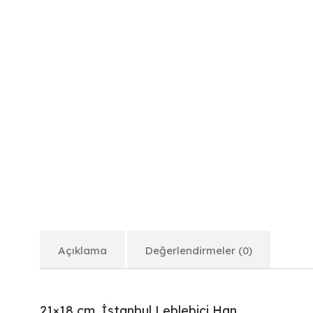
Açıklama
Değerlendirmeler (0)
21×18 cm. İstanbul Leblebici Han.