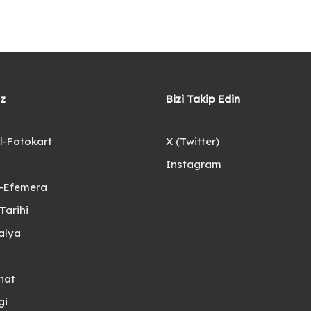
iz
Bizi Takip Edin
l-Fotokart
X (Twitter)
Instagram
e-Efemera
Tarihi
alya
nat
gi