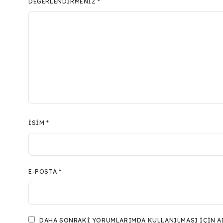
DEĞERLENDIRMENIZ
*
İSIM
*
E-POSTA
*
DAHA SONRAKI YORUMLARIMDA KULLANILMASI IÇIN ADI