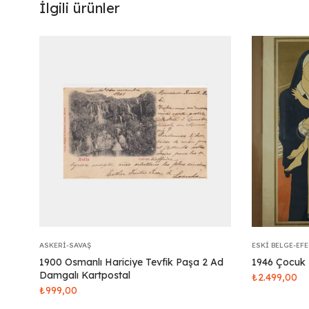
İlgili ürünler
ASKERI-SAVAŞ
ESKI BELGE-EF
1900 Osmanlı Hariciye Tevfik Paşa 2 Ad
1946 Çocuk 
Damgalı Kartpostal
₺
2.499,00
₺
999,00