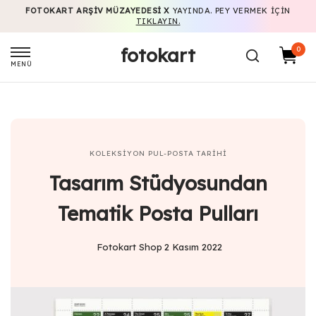
FOTOKART ARŞIV MÜZAYEDESI X
YAYINDA. PEY VERMEK IÇIN
TIKLAYIN.
fotokart
0
MENÜ
KOLEKSIYON
PUL-POSTA TARIHI
Tasarım Stüdyosundan
Tematik Posta Pulları
Fotokart Shop
2 Kasım 2022