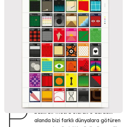
İngiliz tasarım stüdyosu
Dorothy
; müzik,
edebiyat, video oyunları gibi farklı alanlardan
eserleri
tematik posta pulları
olarak yeniden
tasarlıyor.
P
osta pulları, 160 yılı aşan geçmişi ve
basılı bir mecra olarak o daracık
alanda bizi farklı dünyalara götüren