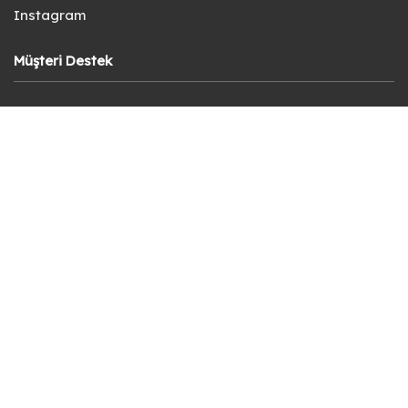
Instagram
Müşteri Destek
Teslimat ve İade Şartları
Siparişi Takip Et
KVKK Aydınlatma Metni
Kullanıcı Sözleşmesi
Gizlilik Politikası
Sık Sorulan Sorular
Bize Ulaşın
© fotokart 2026 | Koleksiyon ve Hobi Mağazanız