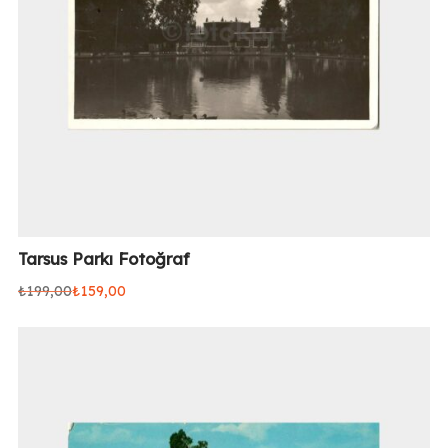
Tarsus Parkı Fotoğraf
₺
199,00
₺
159,00
Orijinal
Şu
fiyat:
andaki
₺199,00.
fiyat:
₺159,00.