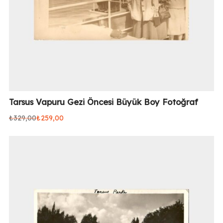
Tarsus Vapuru Gezi Öncesi Büyük Boy Fotoğraf
₺
329,00
₺
259,00
Orijinal
Şu
fiyat:
andaki
₺329,00.
fiyat:
₺259,00.