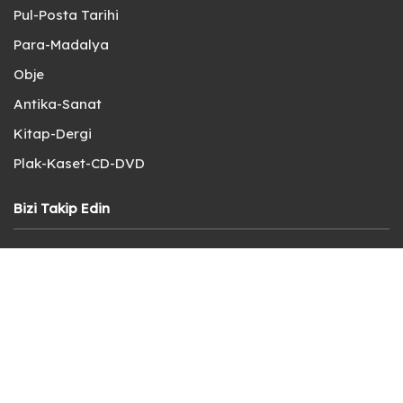
Pul-Posta Tarihi
Para-Madalya
Obje
Antika-Sanat
Kitap-Dergi
Plak-Kaset-CD-DVD
Bizi Takip Edin
X (Twitter)
Instagram
Müşteri Destek
Teslimat ve İade Şartları