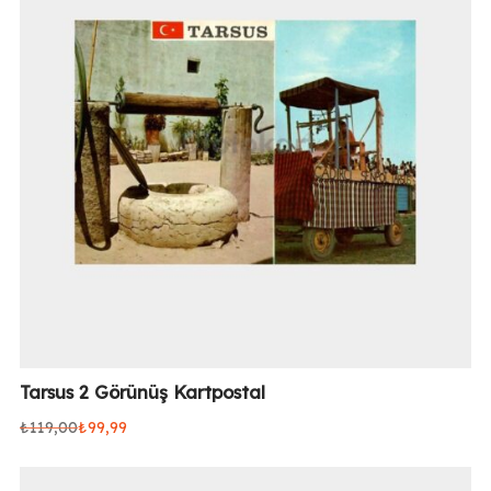
Tarsus 2 Görünüş Kartpostal
₺
119,00
₺
99,99
Orijinal
Şu
fiyat:
andaki
₺119,00.
fiyat: