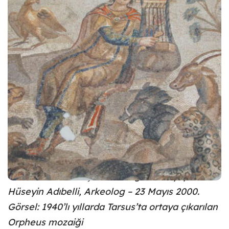
Dünya Gazetesi’nin, Hz. İsa’nın doğumunun 2
bininci yılındaki anlam ve önemi nedeniyle
Tarsus’un tarihi, kültürel değerleri ve turizm
potansiyelini
aktardığı detaylı incelemeyi sizlerle
paylaşıyoruz.
“Tarsus’ta turizm için herkes görevini yapmalı”
Hüseyin Adıbelli, Arkeolog – 23 Mayıs 2000.
Görsel: 1940’lı yıllarda Tarsus’ta ortaya çıkarılan
Orpheus mozaiği