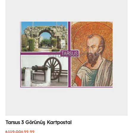
₺99,99.
Tarsus 3 Görünüş Kartpostal
₺
119,00
₺
99,99