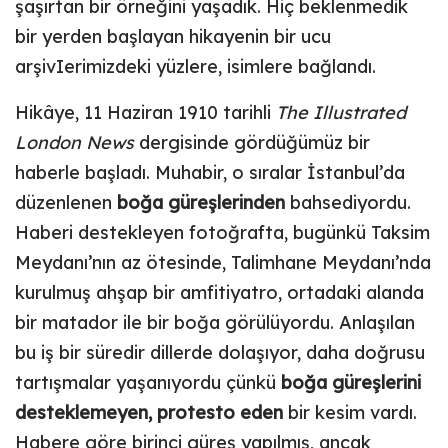
şaşırtan bir örneğini yaşadık. Hiç beklenmedik
bir yerden başlayan hikayenin bir ucu
arşivIerimizdeki yüzlere, isimlere bağlandı.
Hikâye, 11 Haziran 1910 tarihli
The Illustrated
London News
dergisinde gördüğümüz bir
haberle başladı. Muhabir, o sıralar İstanbul’da
düzenlenen
boğa güreşlerinden
bahsediyordu.
Haberi destekleyen fotoğrafta, bugünkü Taksim
Meydanı’nın az ötesinde, Talimhane Meydanı’nda
kurulmuş ahşap bir amfitiyatro, ortadaki alanda
bir matador ile bir boğa görülüyordu. Anlaşılan
bu iş bir süredir dillerde dolaşıyor, daha doğrusu
tartışmalar yaşanıyordu çünkü
boğa güreşlerini
desteklemeyen, protesto eden
bir kesim vardı.
Habere göre birinci güreş yapılmış, ancak