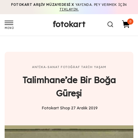
FOTOKART ARŞIV MÜZAYEDESI X
YAYINDA. PEY VERMEK IÇIN
TIKLAYIN.
fotokart
0
MENÜ
ANTIKA-SANAT
FOTOĞRAF
TARIH
YAŞAM
Talimhane’de Bir Boğa
Güreşi
Fotokart Shop
27 Aralık 2019