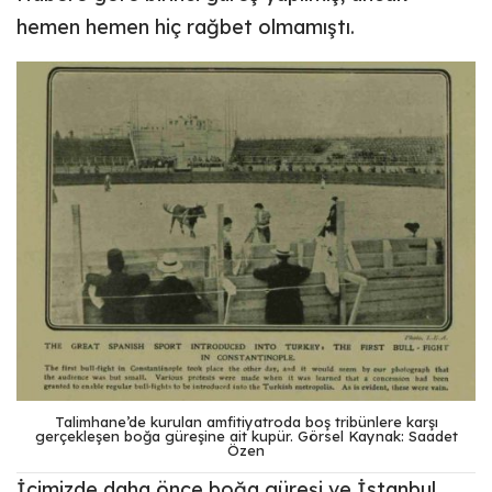
hemen hemen hiç rağbet olmamıştı.
Talimhane’de kurulan amfitiyatroda boş tribünlere karşı
gerçekleşen boğa güreşine ait kupür. Görsel Kaynak:
Saadet
Özen
İçimizde daha önce boğa güreşi ve İstanbul