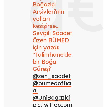
Boğaziçi
Arşivleri’nin
yolları
kesişirse…
Sevgili Saadet
Özen BÜMED
için yazdı:
"Talimhane’de
bir Boğa
Güreşi"
@zen_saadet
@bumedoffici
al
@UniBogazici
pic.twitter.com