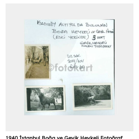
1940 İstanbul Boğa ve Geyik Heykeli Fotoğraf