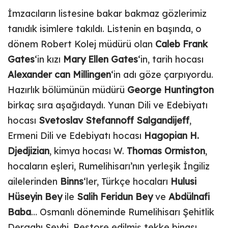
İmzacıların listesine bakar bakmaz gözlerimiz
tanıdık isimlere takıldı. Listenin en başında, o
dönem Robert Kolej müdürü olan
Caleb Frank
Gates
‘in kızı
Mary Ellen Gates
‘in, tarih hocası
Alexander can Millingen
‘in adı göze çarpıyordu.
Hazırlık bölümünün müdürü
George Huntington
birkaç sıra aşağıdaydı. Yunan Dili ve Edebiyatı
hocası
Svetoslav Stefannoff Salgandijeff
,
Ermeni Dili ve Edebiyatı hocası
Hagopian H.
Djedjizian
, kimya hocası W.
Thomas Ormiston
,
hocaların eşleri, Rumelihisarı’nın yerleşik İngiliz
ailelerinden
Binns
‘ler, Türkçe hocaları
Hulusi
Hüseyin Bey
ile
Salih Feridun Bey
ve
Abdülnafi
Baba
… Osmanlı döneminde Rumelihisarı Şehitlik
Dergahı Şeyhi. Restore edilmiş tekke binası,