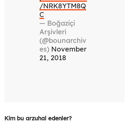
/NRK8YTM8Q
C
— Boğaziçi
Arşivleri
(@bounarchiv
es)
November
21, 2018
Kim bu arzuhal edenler?