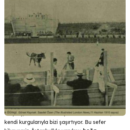
Bir zamanlar İstanbul’da bir
boğa güreşi
organizasyonu yapıldığını biliyor muydunuz?
Tarihçi
Saadet Özen
‘in geçtiğimiz yıl Boğaziçi
Üniversitesi Mezunlar Derneği’nin (BÜMED)
Boğaziçi Dergisi için kaleme aldığı
Talimhane’de
Bir Boğa Güreşi
yazısını sizlerle paylaşıyoruz.
Geçmiş, biz onu nasıl hayal edersek edelim,
kendi kurgularıyla bizi şaşırtıyor. Bu sefer