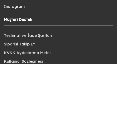
Instagram
Müşteri Destek
Teslimat ve İade Şartları
Siparişi Takip Et
KVKK Aydınlatma Metni
Kullanıcı Sözleşmesi
Gizlilik Politikası
Sık Sorulan Sorular
Bize Ulaşın
© fotokart 2026 | Koleksiyon ve Hobi Mağazanız