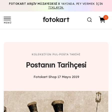
FOTOKART ARŞIV MÜZAYEDESI X
YAYINDA. PEY VERMEK IÇIN
TIKLAYIN.
fotokart
0
MENÜ
KOLEKSIYON
PUL-POSTA TARIHI
Postanın Tarihçesi
Fotokart Shop
17 Mayıs 2019