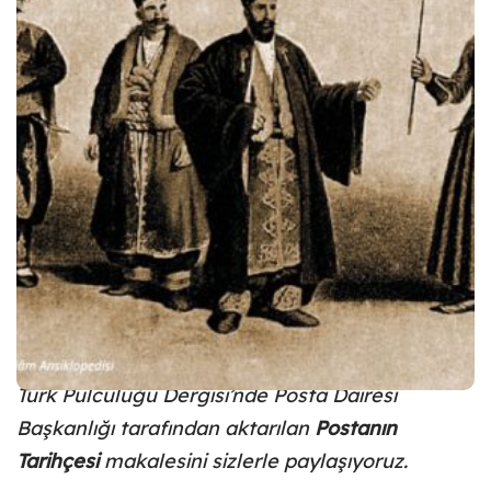
1299’da Osmanlı İmparatorluğu’nun
kurulmasıyla, hükümetle eyaletler ve sancaklar
arasında resmi haberleşme karşılıklı olarak,
sai –
ulak – tatar – çapar – borid
adları verilen, özel
olarak yetiştirilmiş kimselerle temin edilirdi.
Türk Pulculuğu Dergisi’nde Posta Dairesi
Başkanlığı tarafından aktarılan
Postanın
Tarihçesi
makalesini sizlerle paylaşıyoruz.