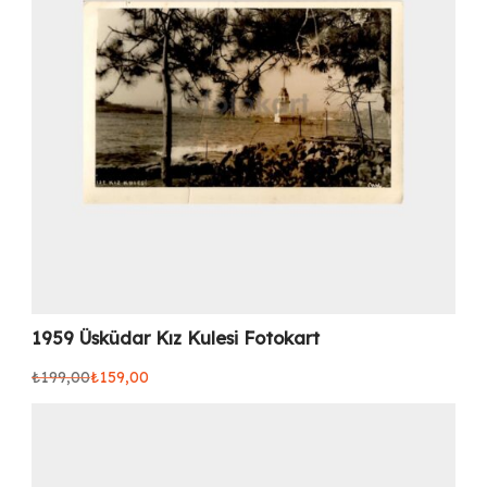
1959 Üsküdar Kız Kulesi Fotokart
₺
199,00
₺
159,00
Orijinal
Şu
fiyat:
andaki
₺199,00.
fiyat:
₺159,00.