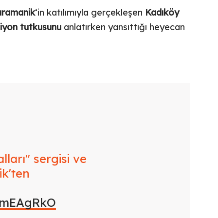
aramanik
‘in katılımıyla gerçekleşen
Kadıköy
iyon tutkusunu
anlatırken yansıttığı heyecan
ları" sergisi ve
ik'ten
qgmEAgRkO