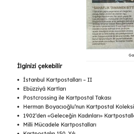
Ga
İlginizi çekebilir
İstanbul Kartpostalları – II
Ebüzziyâ Kartları
Postcrossing ile Kartpostal Takası
Herman Boyacıoğlu’nun Kartpostal Koleks
1902’den «Geleceğin Kadınları» Kartpostall
Milli Mücadele Kartpostalları
Kartpostalın 150. Yılı