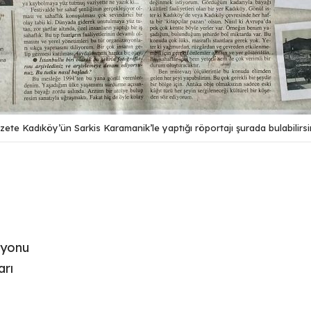
zete Kadıköy’ün Sarkis Karamanik’le yaptığı röportajı
şurada
bulabilirsi
iyonu
arı