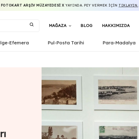
FOTOKART ARŞIV MÜZAYEDESI X
YAYINDA. PEY VERMEK IÇIN
TIKLAYIN.
MAĞAZA
BLOG
HAKKIMIZDA
elge-Efemera
Pul-Posta Tarihi
Para-Madalya
rı