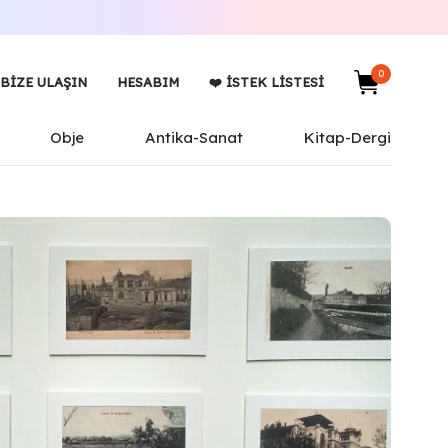
0
BIZE ULAŞIN
HESABIM
❤️ İSTEK LISTESI
Obje
Antika-Sanat
Kitap-Dergi