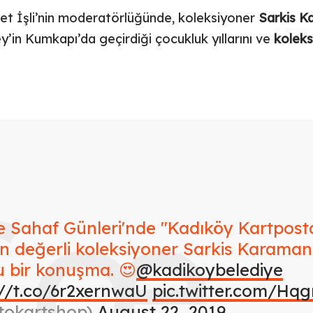
et İşli’nin moderatörlüğünde, koleksiyoner
Sarkis K
ey’in Kumkapı’da geçirdiği çocukluk yıllarını ve
koleks
 Sahaf Günleri'nde "Kadıköy Kartpostal
n değerli koleksiyoner Sarkis Karaman
u bir konuşma. 😍
@kadikoybelediye
://t.co/6r2xernwaU
pic.twitter.com/H
otokartshop)
August 22, 2019