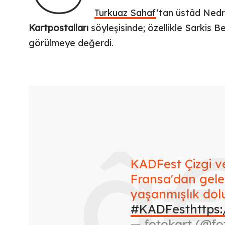
Turkuaz Sahaf
‘tan üstâd Nedr
Kartpostalları
söyleşisinde; özellikle Sarkis B
görülmeye değerdi.
KADFest Çizgi ve
Fransa'dan gele
yaşanmışlık dol
#KADFest
https
— fotokart (@f