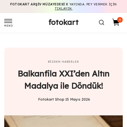
FOTOKART ARŞIV MÜZAYEDESI X
YAYINDA. PEY VERMEK IÇIN
TIKLAYIN.
fotokart
0
MENÜ
BIZDEN HABERLER
Balkanfila XXI’den Altın
Madalya ile Döndük!
Fotokart Shop
15 Mayıs 2026