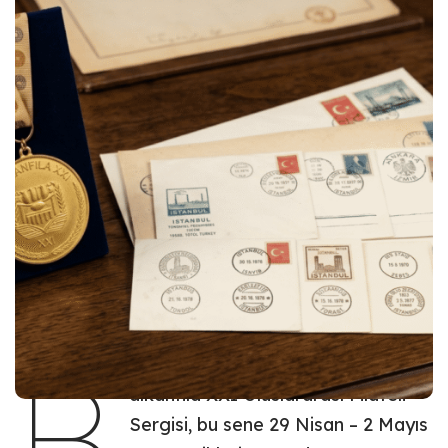
Bulgaristan’da düzenlenen Balkanfila XXI
Uluslararası Filateli Sergisi’nde,
1950-2017 Yılları
Arasında Türkiye’de Kullanılan Turistik Posta
Damgaları
çalışmamızla en yüksek derecelerden
biri olan Altın Madalya’yı kazandık!
B
alkanfila XXI Uluslararası Filateli
Sergisi, bu sene 29 Nisan – 2 Mayıs