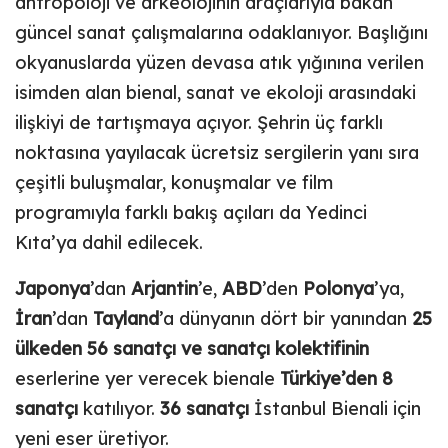
antropoloji ve arkeolojinin araçlarıyla bakan
güncel sanat çalışmalarına odaklanıyor. Başlığını
okyanuslarda yüzen devasa atık yığınına verilen
isimden alan bienal, sanat ve ekoloji arasındaki
ilişkiyi de tartışmaya açıyor. Şehrin üç farklı
noktasına yayılacak ücretsiz sergilerin yanı sıra
çeşitli buluşmalar, konuşmalar ve film
programıyla farklı bakış açıları da Yedinci
Kıta’ya dahil edilecek.
Japonya
’dan
Arjantin
’e,
ABD
’den
Polonya
’ya,
İran
’dan
Tayland
’a dünyanın dört bir yanından
25
ülkeden 56 sanatçı ve sanatçı kolektifinin
eserlerine yer verecek bienale
Türkiye’den 8
sanatçı
katılıyor.
36 sanatçı
İstanbul Bienali için
yeni eser üretiyor.