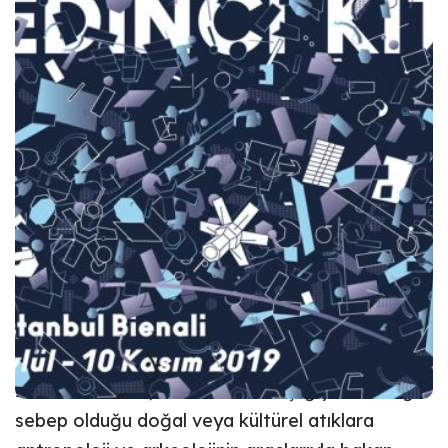
İstanbul Kültür Sanat Vakfı (İKSV)
tarafından,
Koç Holding
sponsorluğunda düzenlenen
16.
İstanbul Bienali
, bu yıl
14 Eylül-10 Kasım 2019
tarihleri arasında düzenleniyor.
Fransız yazar ve akademisyen
Nicolas
Bourriaud
’nın küratörlüğünde gerçekleşen 16.
İstanbul Bienali,
Yedinci Kıta
başlığıyla insanlığın
sebep olduğu doğal veya kültürel atıklara