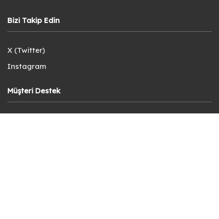
Bizi Takip Edin
X (Twitter)
Instagram
Müşteri Destek
Teslimat ve İade Şartları
Siparişi Takip Et
KVKK Aydınlatma Metni
Kullanıcı Sözleşmesi
Gizlilik Politikası
Sık Sorulan Sorular
Bize Ulaşın