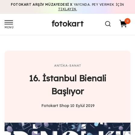
FOTOKART ARŞIV MÜZAYEDESI X
YAYINDA. PEY VERMEK IÇIN
TIKLAYIN.
fotokart
0
MENÜ
ANTIKA-SANAT
16. İstanbul Bienali
Başlıyor
Fotokart Shop
10 Eylül 2019