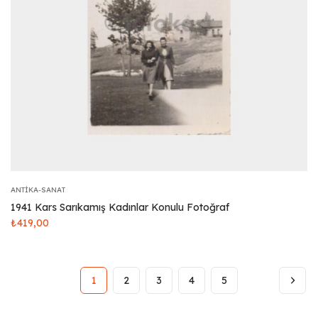
ANTIKA-SANAT
1941 Kars Sarıkamış Kadınlar Konulu Fotoğraf
₺
419,00
1
2
3
4
5