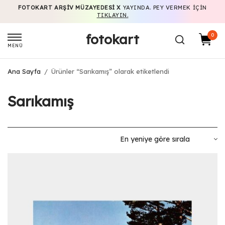
FOTOKART ARŞIV MÜZAYEDESI X
YAYINDA. PEY VERMEK IÇIN
TIKLAYIN.
fotokart
0
MENÜ
Ana Sayfa
/
Ürünler “Sarıkamış” olarak etiketlendi
Sarıkamış