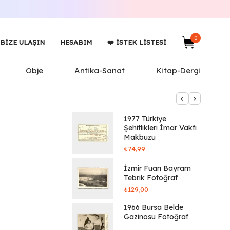
0
BIZE ULAŞIN
HESABIM
❤️ İSTEK LISTESI
Obje
Antika-Sanat
Kitap-Dergi
1977 Türkiye
Şehitlikleri İmar Vakfı
Makbuzu
₺
74,99
İzmir Fuarı Bayram
Tebrik Fotoğraf
₺
129,00
1966 Bursa Belde
Gazinosu Fotoğraf