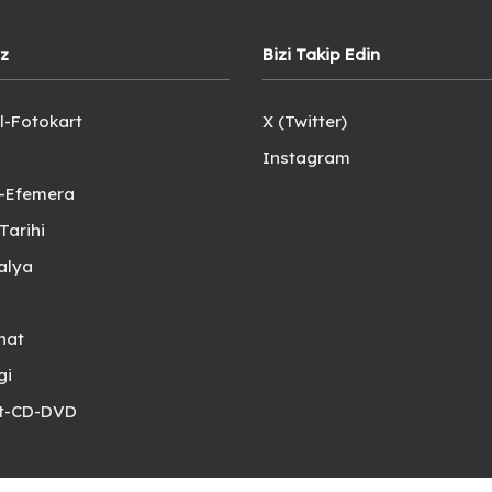
iz
Bizi Takip Edin
l-Fotokart
X (Twitter)
Instagram
e-Efemera
Tarihi
alya
nat
gi
et-CD-DVD