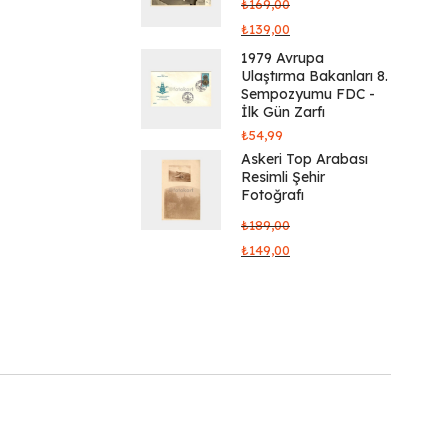
₺
169,00
₺
139,00
1979 Avrupa
Ulaştırma Bakanları 8.
Sempozyumu FDC -
İlk Gün Zarfı
₺
54,99
Askeri Top Arabası
Resimli Şehir
Fotoğrafı
₺
189,00
₺
149,00