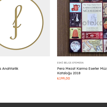
ESKI BELGE-EFEMERA
s Anahtarlık
Pera Mezat Karma Eserler Mü
Kataloğu 2018
₺
199,00