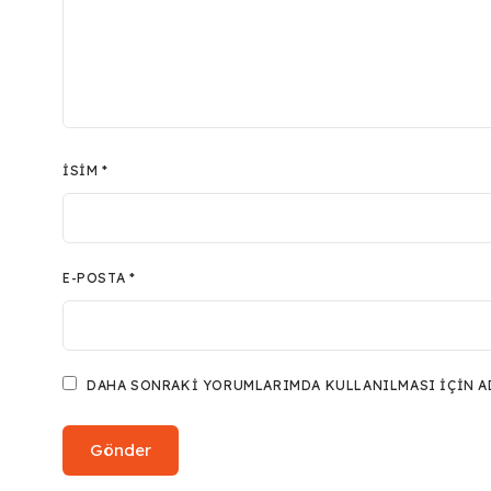
İSIM
*
E-POSTA
*
DAHA SONRAKI YORUMLARIMDA KULLANILMASI IÇIN ADI