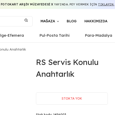
FOTOKART ARŞIV MÜZAYEDESI X
YAYINDA. PEY VERMEK IÇIN
TIKLAYIN.
MAĞAZA
BLOG
HAKKIMIZDA
elge-Efemera
Pul-Posta Tarihi
Para-Madalya
onulu Anahtarlık
RS Servis Konulu
Anahtarlık
STOKTA YOK
Stok kodu:
1456003