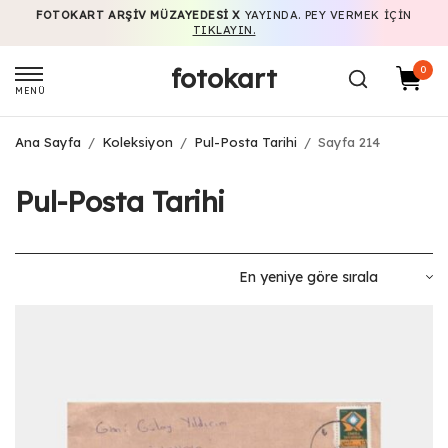
FOTOKART ARŞIV MÜZAYEDESI X
YAYINDA. PEY VERMEK IÇIN
TIKLAYIN.
fotokart
0
MENÜ
Ana Sayfa
/
Koleksiyon
/
Pul-Posta Tarihi
/
Sayfa 214
Pul-Posta Tarihi