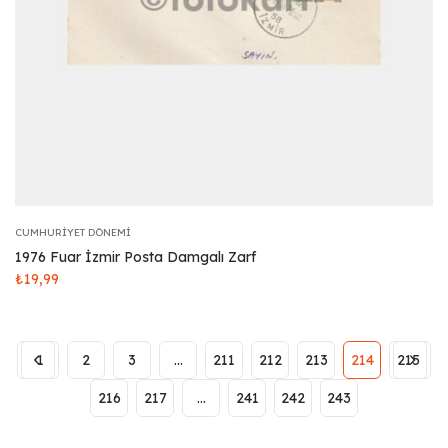
CUMHURIYET DÖNEMI
1976 Fuar İzmir Posta Damgalı Zarf
₺
19,99
1
2
3
…
211
212
213
214
215
216
217
…
241
242
243