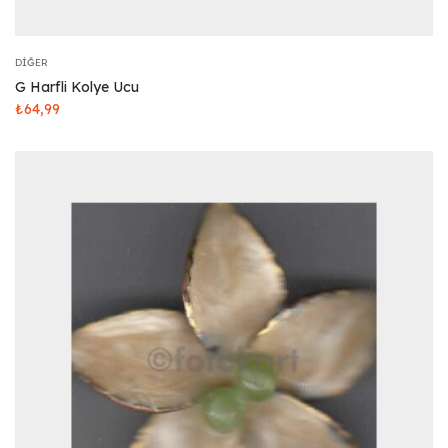
DIĞER
G Harfli Kolye Ucu
₺
64,99