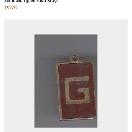
Sembollü İğneli Yaka Broşu
₺
89,99