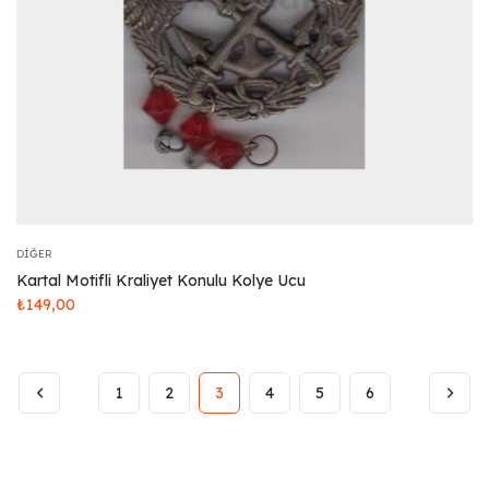
DIĞER
Kartal Motifli Kraliyet Konulu Kolye Ucu
₺
149,00
1
2
3
4
5
6