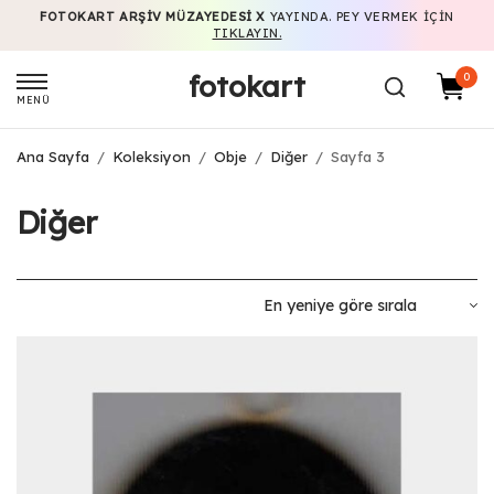
FOTOKART ARŞIV MÜZAYEDESI X
YAYINDA. PEY VERMEK IÇIN
TIKLAYIN.
fotokart
0
MENÜ
Ana Sayfa
/
Koleksiyon
/
Obje
/
Diğer
/
Sayfa 3
Diğer