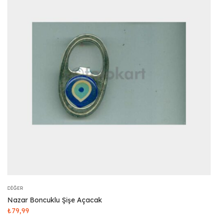
DIĞER
Nazar Boncuklu Şişe Açacak
₺
79,99