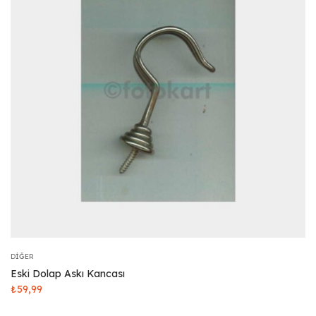
DIĞER
Eski Dolap Askı Kancası
₺
59,99