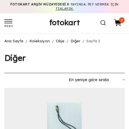
FOTOKART ARŞIV MÜZAYEDESI X
YAYINDA. PEY VERMEK IÇIN
TIKLAYIN.
fotokart
0
MENÜ
Ana Sayfa
/
Koleksiyon
/
Obje
/
Diğer
/
Sayfa 2
Diğer