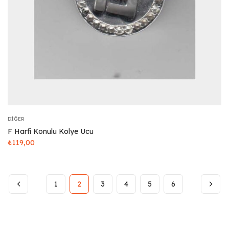
DIĞER
F Harfi Konulu Kolye Ucu
₺
119,00
1
2
3
4
5
6