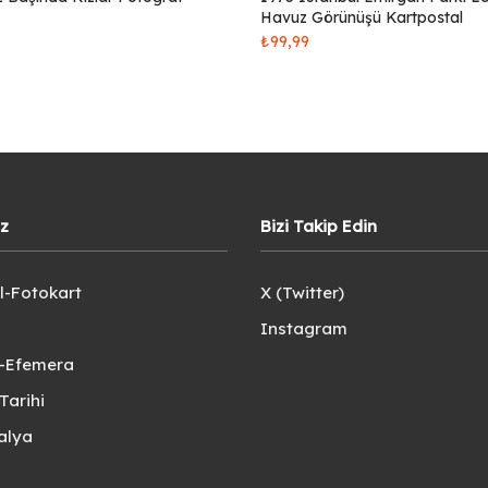
Havuz Görünüşü Kartpostal
₺
99,99
iz
Bizi Takip Edin
l-Fotokart
X (Twitter)
Instagram
e-Efemera
Tarihi
alya