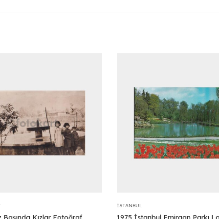
T
İSTANBUL
 Başında Kızlar Fotoğraf
1975 İstanbul Emirgan Parkı La