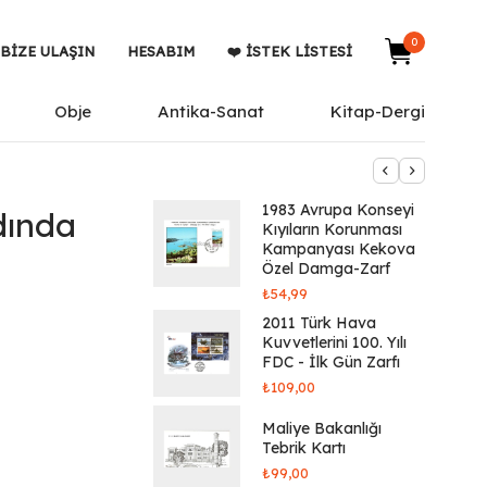
0
BIZE ULAŞIN
HESABIM
❤️ İSTEK LISTESI
Obje
Antika-Sanat
Kitap-Dergi
1983 Avrupa Konseyi
dında
Kıyıların Korunması
Kampanyası Kekova
Özel Damga-Zarf
₺
54,99
2011 Türk Hava
Kuvvetlerini 100. Yılı
FDC - İlk Gün Zarfı
₺
109,00
Maliye Bakanlığı
Tebrik Kartı
₺
99,00