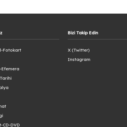
iz
Bizi Takip Edin
l-Fotokart
X (Twitter)
Instagram
e-Efemera
Tarihi
alya
nat
gi
et-CD-DVD