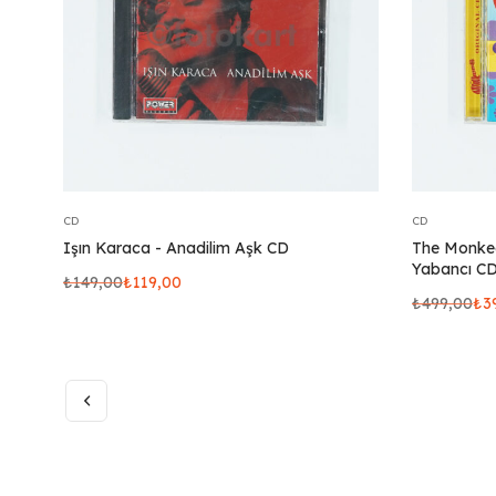
CD
CD
Işın Karaca - Anadilim Aşk CD
The Monkees
Yabancı C
₺
149,00
₺
119,00
₺
499,00
₺
3