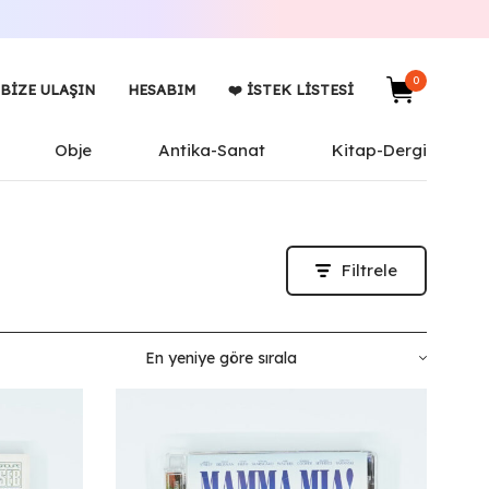
0
BIZE ULAŞIN
HESABIM
❤️ İSTEK LISTESI
Obje
Antika-Sanat
Kitap-Dergi
Filtrele