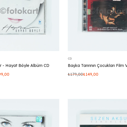
CD
r - Hayat Böyle Albüm CD
Başka Tanrının Çocukları Film
99,00
₺
179,00
₺
149,00