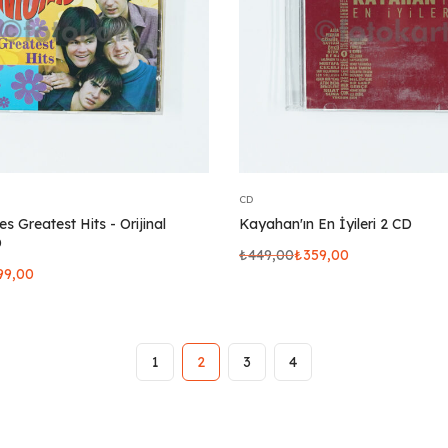
CD
 Greatest Hits - Orijinal
Kayahan'ın En İyileri 2 CD
D
₺
449,00
₺
359,00
99,00
1
2
3
4