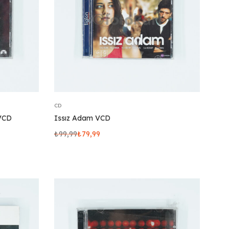
CD
 VCD
Issız Adam VCD
₺
99,99
₺
79,99