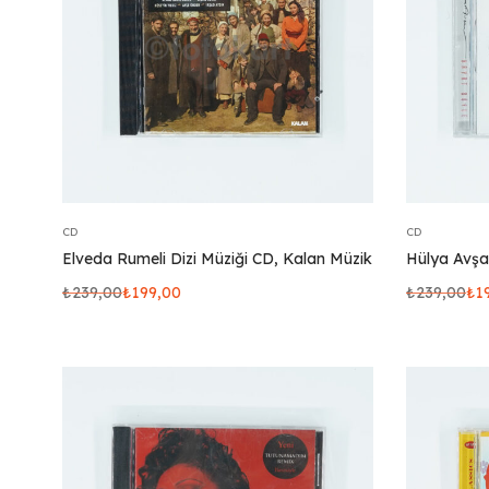
CD
CD
Elveda Rumeli Dizi Müziği CD, Kalan Müzik
Hülya Avşa
₺
239,00
₺
199,00
₺
239,00
₺
1