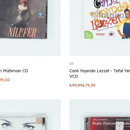
CD
Sen Mühimsin CD
Canlı Yayında Lezzet - Tefal Y
VCD
99,00
₺
99,99
₺
79,99