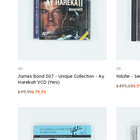
CD
CD
James Bond 007 - Unique Collection - Ay
Nilüfer - 
Harekatı VCD (Yeni)
₺
499,00
₺
3
₺
99,99
₺
79,99