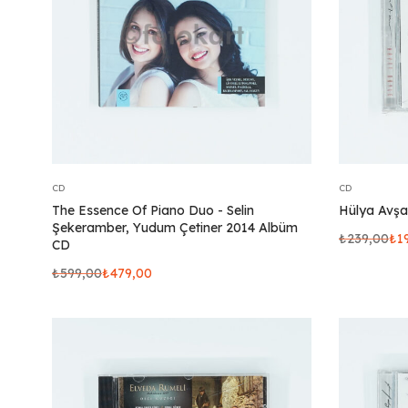
CD
CD
The Essence Of Piano Duo - Selin
Hülya Avşa
Şekeramber, Yudum Çetiner 2014 Albüm
₺
239,00
₺
1
CD
₺
599,00
₺
479,00