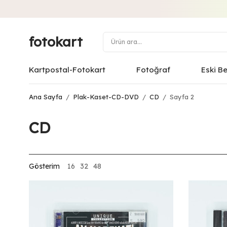
fotokart
Kartpostal-Fotokart
Fotoğraf
Eski B
Ana Sayfa
/
Plak-Kaset-CD-DVD
/
CD
/
Sayfa 2
CD
Gösterim
16
32
48