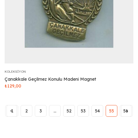
KOLEKSIYON
Çanakkale Geçilmez Konulu Madeni Magnet
₺
129,00
1
2
3
…
52
53
54
55
56