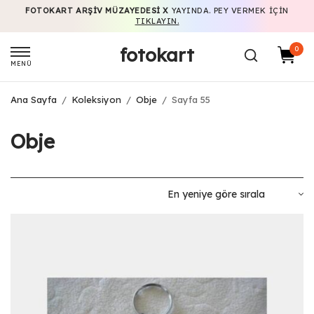
FOTOKART ARŞIV MÜZAYEDESI X
YAYINDA. PEY VERMEK IÇIN
TIKLAYIN.
fotokart
0
MENÜ
Ana Sayfa
/
Koleksiyon
/
Obje
/
Sayfa 55
Obje