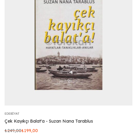
EDEBIYAT
Çek Kayıkçı Balat'a - Suzan Nana Tarablus
₺
249,00
₺
199,00