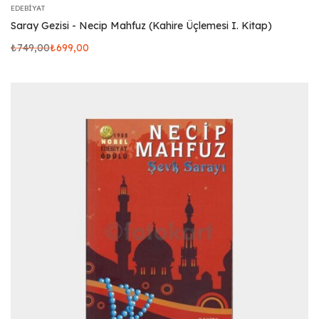
EDEBIYAT
Saray Gezisi - Necip Mahfuz (Kahire Üçlemesi I. Kitap)
₺
749,00
₺
699,00