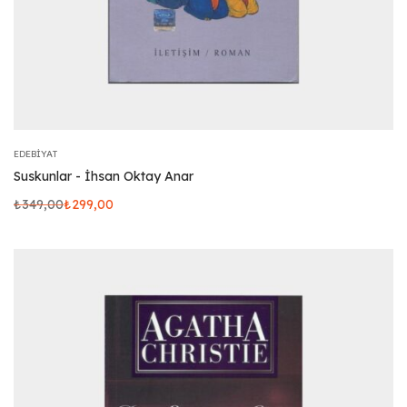
EDEBIYAT
Suskunlar - İhsan Oktay Anar
₺
349,00
₺
299,00