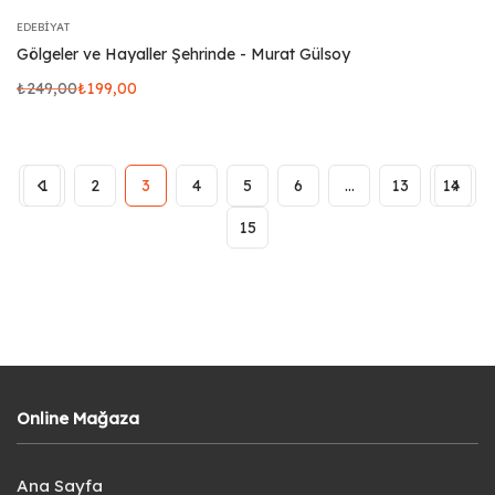
EDEBIYAT
Gölgeler ve Hayaller Şehrinde - Murat Gülsoy
₺
249,00
₺
199,00
1
2
3
4
5
6
…
13
14
15
Online Mağaza
Ana Sayfa