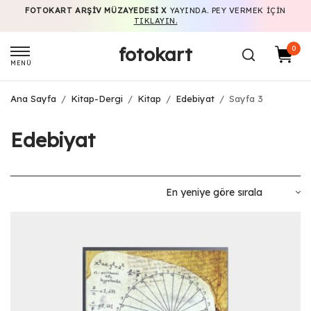
FOTOKART ARŞIV MÜZAYEDESI X
YAYINDA. PEY VERMEK IÇIN
TIKLAYIN.
fotokart
0
MENÜ
Ana Sayfa
/
Kitap-Dergi
/
Kitap
/
Edebiyat
/
Sayfa 3
Edebiyat